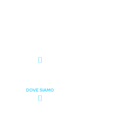
Italia, IT
Caposele - AV
DOVE SIAMO
info@fixuapp.com