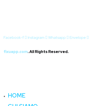
Facebook-f
Instagram
Whatsapp
Envelope
Home
C
fixuapp.com
. All Rights Reserved.
HOME