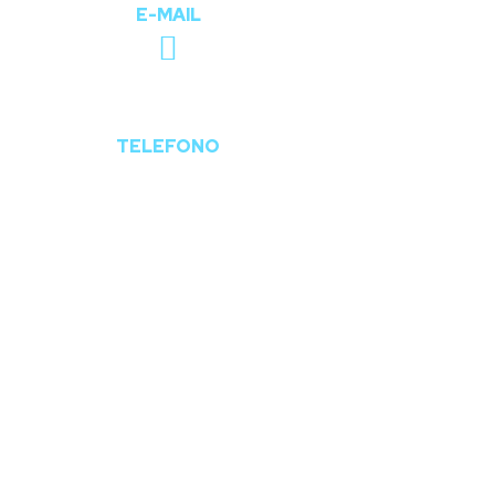
E-MAIL
+39 3773589748
TELEFONO
hi Siamo
Servizi
Portfolio
Contatti