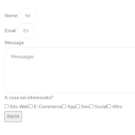
Nome
Email
Message
A cosa sei interessato?
Sito Web
E-Commerce
App
Seo
Social
Altro
INVIA