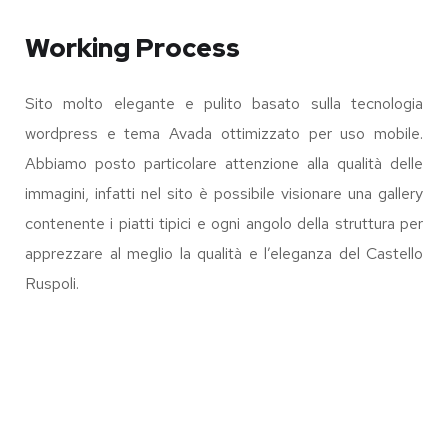
Working Process
Sito molto elegante e pulito basato sulla tecnologia
wordpress e tema Avada ottimizzato per uso mobile.
Abbiamo posto particolare attenzione alla qualità delle
immagini, infatti nel sito è possibile visionare una gallery
contenente i piatti tipici e ogni angolo della struttura per
apprezzare al meglio la qualità e l’eleganza del Castello
Ruspoli.
IL MONACO DI
MARAMALDO
7BELLO
E-COMMERCE
VISIT CAPOSELE
WEB SITE
ROVAFIT
BOOKING SYSTEM
/
WEB SITE