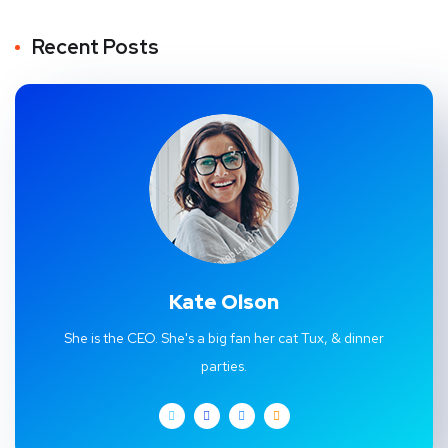
Recent Posts
Kate Olson
She is the CEO. She's a big fan her cat Tux, & dinner
parties.