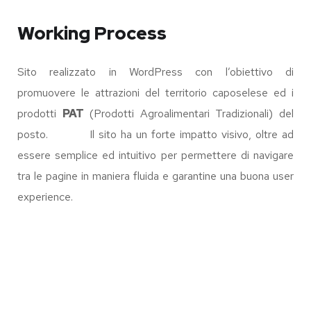
Working Process
Sito realizzato in WordPress con l’obiettivo di
promuovere le attrazioni del territorio caposelese ed i
prodotti
PAT
(Prodotti Agroalimentari Tradizionali) del
posto. Il sito ha un forte impatto visivo, oltre ad
essere semplice ed intuitivo per permettere di navigare
tra le pagine in maniera fluida e garantine una buona user
experience.
IL MONACO DI
MARAMALDO
7BELLO
E-COMMERCE
VISIT CAPOSELE
WEB SITE
ROVAFIT
BOOKING SYSTEM
/
WEB SITE