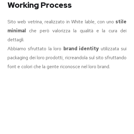
Working Process
Sito web vetrina, realizzato in White lable, con uno
stile
minimal
che però valorizza la qualità e la cura dei
dettagli.
Abbiamo sfruttato la loro
brand identity
utilizzata sui
packaging dei loro prodotti, ricreandola sul sito sfruttando
font e colori che la gente riconosce nel loro brand.
IL MONACO DI
MARAMALDO
7BELLO
E-COMMERCE
VISIT CAPOSELE
WEB SITE
ROVAFIT
BOOKING SYSTEM
/
WEB SITE
TENDA ITALIANA
WEB SITE
TRAMVIA NAPOLI
E-COMMERCE
GUIDA VISIT